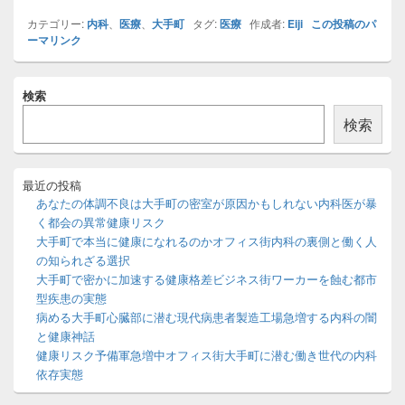
カテゴリー:
内科
、
医療
、
大手町
タグ:
医療
作成者:
Eiji
この投稿のパ
ーマリンク
メ
検索
イ
ン
検索
サ
イ
ド
バ
最近の投稿
ー
あなたの体調不良は大手町の密室が原因かもしれない内科医が暴
ウ
く都会の異常健康リスク
ィ
大手町で本当に健康になれるのかオフィス街内科の裏側と働く人
ジ
の知られざる選択
ェ
ッ
大手町で密かに加速する健康格差ビジネス街ワーカーを蝕む都市
ト
型疾患の実態
エ
病める大手町心臓部に潜む現代病患者製造工場急増する内科の闇
リ
と健康神話
ア
健康リスク予備軍急増中オフィス街大手町に潜む働き世代の内科
依存実態