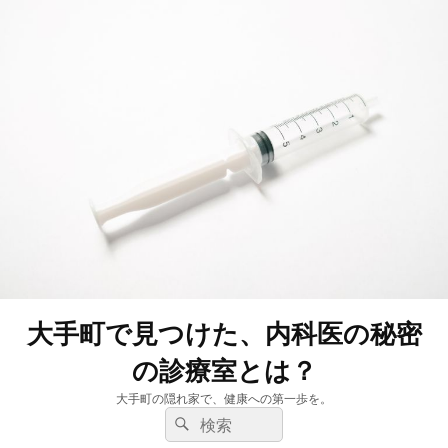
大手町で見つけた、内科医の秘密
の診療室とは？
大手町の隠れ家で、健康への第一歩を。
検
検
索:
索