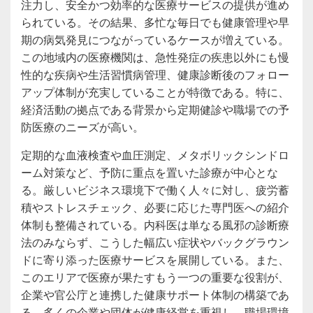
注力し、安全かつ効率的な医療サービスの提供が進め
られている。その結果、多忙な毎日でも健康管理や早
期の病気発見につながっているケースが増えている。
この地域内の医療機関は、急性発症の疾患以外にも慢
性的な疾病や生活習慣病管理、健康診断後のフォロー
アップ体制が充実していることが特徴である。特に、
経済活動の拠点である背景から定期健診や職場での予
防医療のニーズが高い。
定期的な血液検査や血圧測定、メタボリックシンドロ
ーム対策など、予防に重点を置いた診療が中心とな
る。厳しいビジネス環境下で働く人々に対し、疲労蓄
積やストレスチェック、必要に応じた専門医への紹介
体制も整備されている。内科医は単なる風邪の診断療
法のみならず、こうした幅広い症状やバックグラウン
ドに寄り添った医療サービスを展開している。また、
このエリアで医療が果たすもう一つの重要な役割が、
企業や官公庁と連携した健康サポート体制の構築であ
る。多くの企業や団体が健康経営を重視し、職場環境