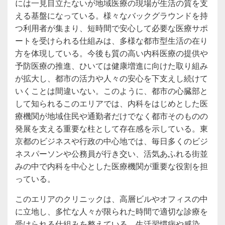
には一見目立たないが地域医療の現場が生活の質を支
える基盤になっている。様々なバックグラウンドを持
つ利用者が集まり、短時間で安心して必要な医療サポ
ートを受けられる仕組みは、多様な都市型生活の在り
方を体現している。今後も質の高い内科医療の提供や
予防医療の推進、ひいては健康増進に向けた取り組み
が拡大し、都市の活力や人々の安心を下支えし続けて
いくことは間違いない。このように、都市の心臓部と
して知られるこのエリアでは、内科をはじめとした医
療機関が地域住民や通勤者だけでなく都市そのものの
発展を支える重要な柱として存在感を示している。東
京都のビジネスや行政の中心地では、毎日多くのビジ
ネスパーソンや公務員が行き交い、活気あふれる街並
みの中で内科を中心とした医療機関が重要な役割を担
っている。
このエリアのクリニックは、高層ビルやオフィスの中
に立地し、多忙な人々が限られた時間で適切な診療を
受けられる仕組みを整えている。生活習慣病や感染