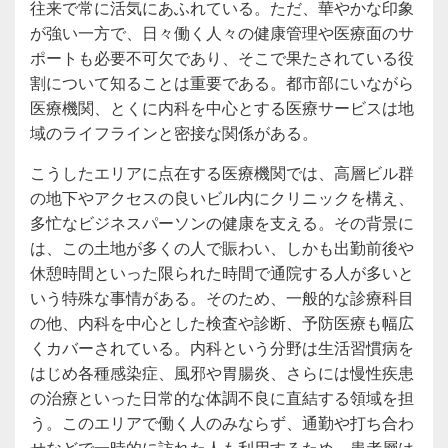
往来で常に活気にあふれている。ただ、華やかな印象
が強い一方で、日々働く人々の健康管理や医療面のサ
ポートも必要不可欠であり、そこで果たされている役
割について知ることは重要である。都市部にいながら
医療機関、とくに内科を中心とする医療サービスは地
域のライフラインと密接な関係がある。
こうしたエリアに点在する医療機関では、高層ビル群
の地下やアクセスの良いビル内にクリニックを構え、
多忙なビジネスパーソンの健康を支える。その背景に
は、この土地が多くの人で賑わい、しかも出勤前後や
休憩時間といった限られた時間で通院する人が多いと
いう特殊な事情がある。そのため、一般的な診療科目
の他、内科を中心とした検査や診断、予防医療も幅広
くカバーされている。内科という分野は生活習慣病を
はじめ各種感染症、風邪や胃腸炎、さらには慢性疾患
の治療といった日常的な体調不良に直結する領域を担
う。このエリアで働く人のみならず、通勤や打ち合わ
せなどで一時的に訪れた人も利用するため、患者層は